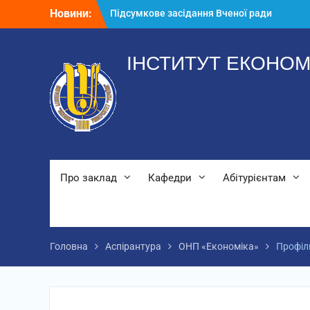
Перейти
Новини:
Підсумкове засідання Вченої ради
до
2025-2026 н.р.
вмісту
Річний звіт аспірантів
Звернення директора ІЕМ
ІНСТИТУТ ЕКОНОМ
Про заклад
Кафедри
Абітурієнтам
Головна
Аспірантура
ОНП «Економіка»
Профіль