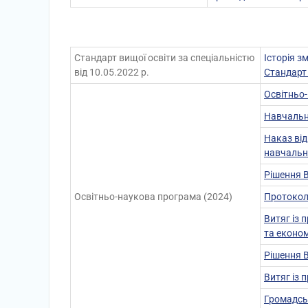
Стандарт вищої освіти за спеціальністю
Історія з
від 10.05.2022 р.
Стандарт 
Освітньо
Навчальн
Наказ від
навчальни
Рішення В
Освітньо-наукова програма (2024)
Протокол
Витяг із 
та еконо
Рішення В
Витяг із 
Громадськ