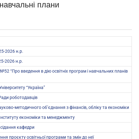
 навчальні плани
5-2026 н.р.
5-2026 н.р.
 №52 “Про введення в дію освітніх програм і навчальних планів
Університету “Україна”
Ради роботодавців
ауково-методичного об’єднання з фінансів, обліку та економіки
 Інституту економіки та менеджменту
асідання кафедри
ня проєкту освітньої програми та змін до неї