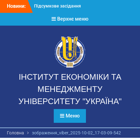
Перейти
Новини:
Підсумкове засідання
до
Вченої ради 2025-2026
вмісту
Верхнє меню
н.р.
Річний звіт аспірантів
Звернення директора ІЕМ
ІНСТИТУТ ЕКОНОМІКИ ТА
МЕНЕДЖМЕНТУ
УНІВЕРСИТЕТУ "УКРАЇНА"
Меню
Головна
зображення_viber_2025-10-02_17-03-09-542