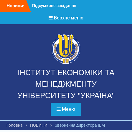
Перейти
Новини:
Підсумкове засідання
до
Вченої ради 2025-2026
вмісту
Верхнє меню
н.р.
Річний звіт аспірантів
Звернення директора ІЕМ
ІНСТИТУТ ЕКОНОМІКИ ТА
МЕНЕДЖМЕНТУ
УНІВЕРСИТЕТУ "УКРАЇНА"
Меню
Головна
НОВИНИ
Звернення директора ІЕМ