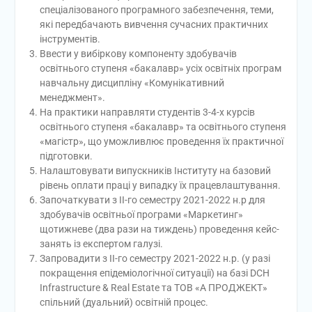
спеціалізованого програмного забезпечення, теми,
які передбачають вивчення сучасних практичних
інструментів.
Ввести у вибіркову компоненту здобувачів
освітнього ступеня «бакалавр» усіх освітніх програм
навчальну дисципліну «Комунікативний
менеджмент».
На практики направляти студентів 3-4-х курсів
освітнього ступеня «бакалавр» та освітнього ступеня
«магістр», що уможливлює проведення їх практичної
підготовки.
Налаштовувати випускників Інституту на базовий
рівень оплати праці у випадку їх працевлаштування.
Започаткувати з ІІ-го семестру 2021-2022 н.р для
здобувачів освітньої програми «Маркетинг»
щотижневе (два рази на тиждень) проведення кейс-
занять із експертом галузі.
Запровадити з ІІ-го семестру 2021-2022 н.р. (у разі
покращення епідеміологічної ситуації) на базі DCH
Infrastructure & Real Estate та ТОВ «А ПРОДЖЕКТ»
спільний (дуальний) освітній процес.