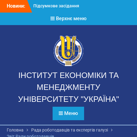
Перейти
Новини:
Підсумкове засідання
до
Вченої ради 2025-2026
вмісту
Верхнє меню
н.р.
Річний звіт аспірантів
Звернення директора ІЕМ
ІНСТИТУТ ЕКОНОМІКИ ТА
МЕНЕДЖМЕНТУ
УНІВЕРСИТЕТУ "УКРАЇНА"
Меню
Головна
Рада роботодавців та експертів галузі
Звіт Ради роботодавців