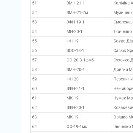
51
ЗМН-21-1
Калініна 
52
ЗМН-21-2м
Музиченк
53
ЗФН-19-1
Смоленсь
54
МН-20-1
Ткаченко
55
ФН-19-1
Боєва Ді
56
ЗОО-18-1
Сасюк Яро
57
ОО-20.3-1фмб
Сухенко 
58
ЗМН-20-1
Довгий М
59
ФН-20-1
Перелигін
60
ЗФН-21-1
Нежиборец
61
МК-19-1
Чумак Мар
62
ЗФН-20-1
Козакеви
63
МК-19-1
Орішко М
64
ОО-19-1мс
Ільченко