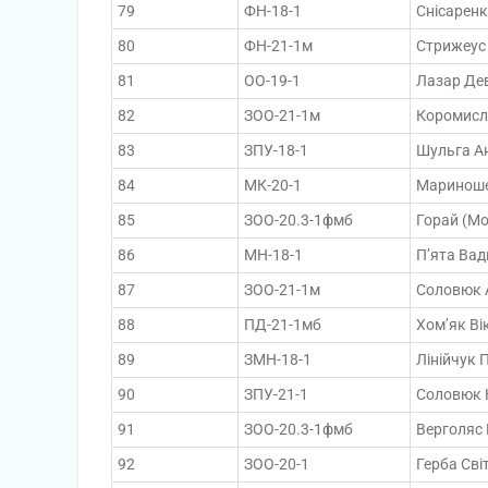
79
ФН-18-1
Снісаренк
80
ФН-21-1м
Стрижеус 
81
ОО-19-1
Лазар Де
82
ЗОО-21-1м
Коромисло
83
ЗПУ-18-1
Шульга Ан
84
МК-20-1
Мариноше
85
ЗОО-20.3-1фмб
Горай (М
86
МН-18-1
П’ята Ва
87
ЗОО-21-1м
Соловюк 
88
ПД-21-1мб
Хом’як Ві
89
ЗМН-18-1
Лінійчук 
90
ЗПУ-21-1
Соловюк Н
91
ЗОО-20.3-1фмб
Верголяс 
92
ЗОО-20-1
Герба Сві