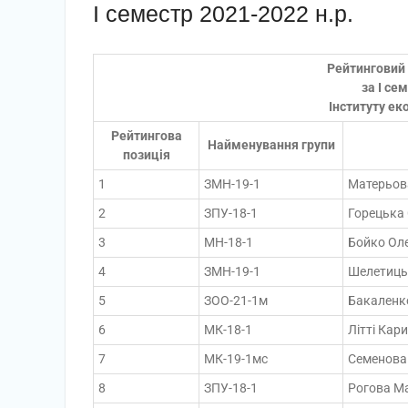
І семестр 2021-2022 н.р.
Рейтинговий 
за І се
Інституту е
Рейтингова
Найменування групи
позиція
1
ЗМН-19-1
Матерьова
2
ЗПУ-18-1
Горецька
3
МН-18-1
Бойко Ол
4
ЗМН-19-1
Шелетиць
5
ЗОО-21-1м
Бакаленк
6
МК-18-1
Літті Кар
7
МК-19-1мс
Семенова
8
ЗПУ-18-1
Рогова Ма