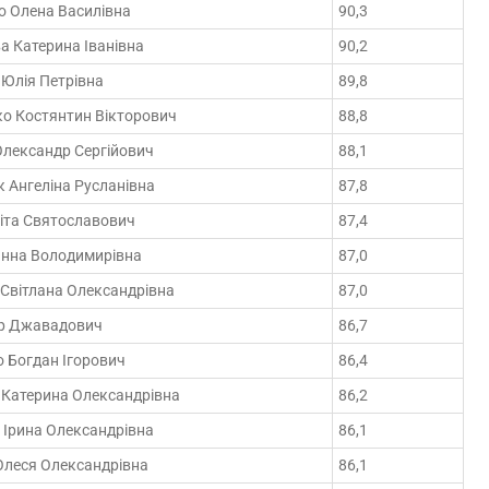
о Олена Василівна
90,3
 Катерина Іванівна
90,2
Юлія Петрівна
89,8
ко Костянтин Вікторович
88,8
Олександр Сергійович
88,1
 Ангеліна Русланівна
87,8
кіта Святославович
87,4
анна Володимирівна
87,0
Світлана Олександрівна
87,0
ар Джавадович
86,7
 Богдан Ігорович
86,4
 Катерина Олександрівна
86,2
 Ірина Олександрівна
86,1
Олеся Олександрівна
86,1