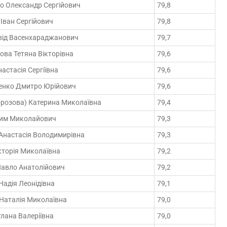
о Олександр Сергійович
79,8
Іван Сергійович
79,8
від Васенхараджанович
79,7
ва Тетяна Вікторівна
79,6
астасія Сергіївна
79,6
нко Дмитро Юрійович
79,6
орозова) Катерина Миколаївна
79,4
дим Миколайович
79,3
Анастасія Володимирівна
79,3
кторія Миколаївна
79,2
Павло Анатолійович
79,2
адія Леонідівна
79,1
Наталія Миколаївна
79,0
тлана Валеріївна
79,0