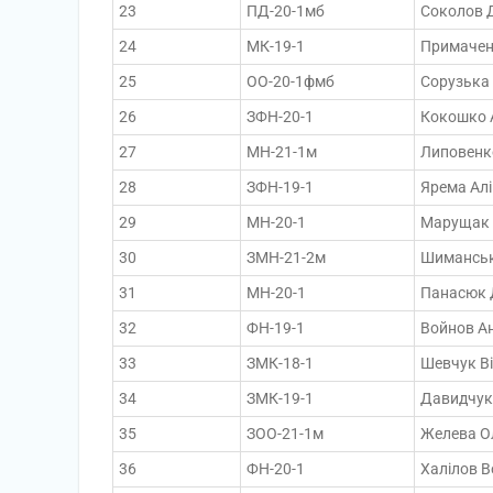
23
ПД-20-1мб
Соколов 
24
МК-19-1
Примачен
25
ОО-20-1фмб
Сорузька
26
ЗФН-20-1
Кокошко 
27
МН-21-1м
Липовенк
28
ЗФН-19-1
Ярема Ал
29
МН-20-1
Марущак 
30
ЗМН-21-2м
Шиманськ
31
МН-20-1
Панасюк 
32
ФН-19-1
Войнов Ан
33
ЗМК-18-1
Шевчук Ві
34
ЗМК-19-1
Давидчук 
35
ЗОО-21-1м
Желева Ол
36
ФН-20-1
Халілов 