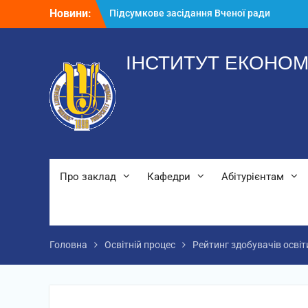
Перейти
Новини:
Підсумкове засідання Вченої ради
до
2025-2026 н.р.
вмісту
Річний звіт аспірантів
Звернення директора ІЕМ
ІНСТИТУТ ЕКОНОМ
Про заклад
Кафедри
Абітурієнтам
Головна
Освітній процес
Рейтинг здобувачів освіт