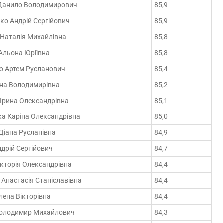
Данило Володимирович
85,9
ко Андрій Сергійович
85,9
 Наталія Михайлівна
85,8
Альона Юріївна
85,8
о Артем Русланович
85,4
іна Володимирівна
85,2
Ірина Олександрівна
85,1
а Каріна Олександрівна
85,0
Діана Русланівна
84,9
дрій Сергійович
84,7
кторія Олександрівна
84,4
Анастасія Станіславівна
84,4
ена Вікторівна
84,4
Володимир Михайлович
84,3