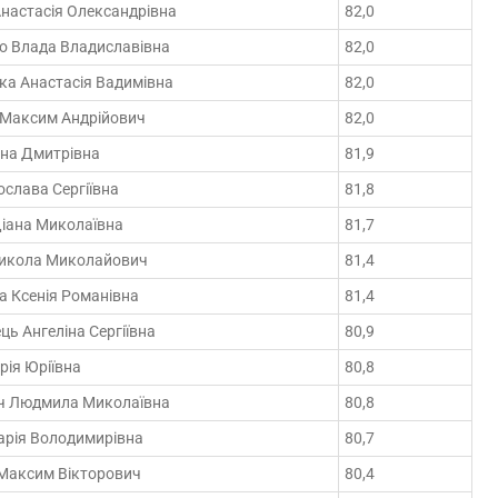
Анастасія Олександрівна
82,0
о Влада Владиславівна
82,0
ка Анастасія Вадимівна
82,0
 Максим Андрійович
82,0
ана Дмитрівна
81,9
слава Сергіївна
81,8
Діана Миколаївна
81,7
икола Миколайович
81,4
а Ксенія Романівна
81,4
ь Ангеліна Сергіївна
80,9
ія Юріївна
80,8
ч Людмила Миколаївна
80,8
арія Володимирівна
80,7
 Максим Вікторович
80,4