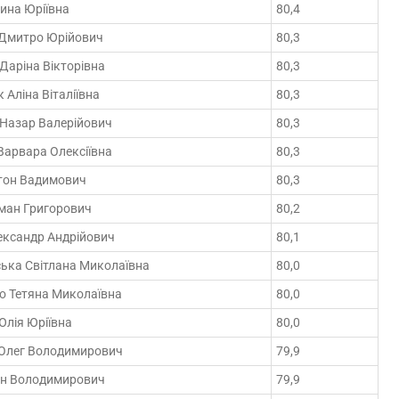
ина Юріївна
80,4
 Дмитро Юрійович
80,3
Даріна Вікторівна
80,3
 Аліна Віталіївна
80,3
 Назар Валерійович
80,3
Варвара Олексіївна
80,3
нтон Вадимович
80,3
оман Григорович
80,2
ександр Андрійович
80,1
ька Світлана Миколаївна
80,0
о Тетяна Миколаївна
80,0
Юлія Юріївна
80,0
 Олег Володимирович
79,9
ан Володимирович
79,9