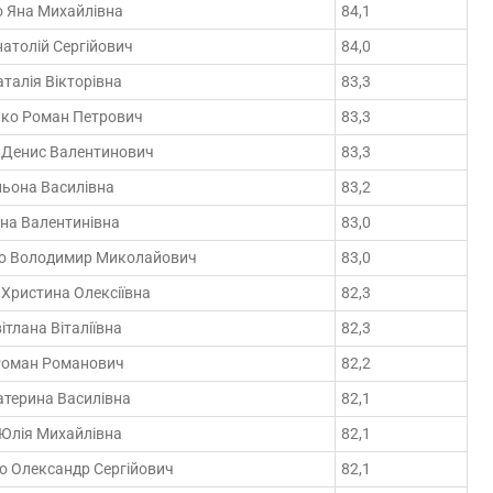
о Яна Михайлівна
84,1
атолій Сергійович
84,0
талія Вікторівна
83,3
ко Роман Петрович
83,3
 Денис Валентинович
83,3
льона Василівна
83,2
на Валентинівна
83,0
о Володимир Миколайович
83,0
Христина Олексіївна
82,3
ітлана Віталіївна
82,3
Роман Романович
82,2
атерина Василівна
82,1
 Юлія Михайлівна
82,1
о Олександр Сергійович
82,1