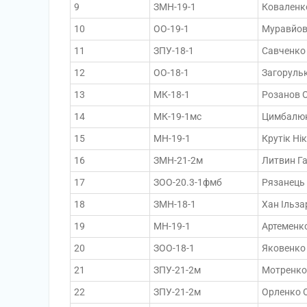
9
ЗМН-19-1
Коваленк
10
ОО-19-1
Муравйова
11
ЗПУ-18-1
Савченко 
12
ОО-18-1
Загоруль
13
МК-18-1
Розанов 
14
МК-19-1мс
Цимбалюк
15
МН-19-1
Крутік Ні
16
ЗМН-21-2м
Литвин Г
17
ЗОО-20.3-1фмб
Рязанець 
18
ЗМН-18-1
Хан Ільз
19
МН-19-1
Артеменко
20
ЗОО-18-1
Яковенко
21
ЗПУ-21-2м
Мотренко
22
ЗПУ-21-2м
Орленко 