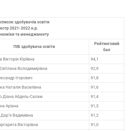
список здобувачів освіти
местр 2021-2022 н.р.
кономіки та менеджменту
Рейтинговий
ПІБ здобувача освіти
бал
 Вікторія Юріївна
94,1
 Світлана Володимирівна
92,9
ександр Ігорович
91,8
ка Наталія Василівна
91,6
о Діана Абдель-Салам
91,4
ина Аріана
91,3
 Дар’я Вадимівна
91,2
ргарита Вікторівна
91,0