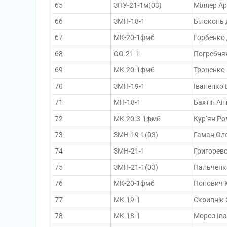
65
ЗПУ-21-1м(03)
Міллер Ар
66
ЗМН-18-1
Білоконь
67
МК-20-1фмб
Горбенко 
68
ОО-21-1
Погребняк
69
МК-20-1фмб
Троценко
70
ЗМН-19-1
Іваненко 
71
МН-18-1
Бахтін А
72
МК-20.3-1фмб
Кур’ян Р
73
ЗМН-19-1(03)
Гаман Ол
74
ЗМН-21-1
Григоревс
75
ЗМН-21-1(03)
Пальченк
76
МК-20-1фмб
Попович 
77
МК-19-1
Скрипнік
78
МК-18-1
Мороз Ів