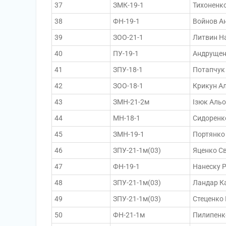
37
ЗМК-19-1
Тихоненк
38
ФН-19-1
Войнов Ан
39
ЗОО-21-1
Литвин На
40
ПУ-19-1
Андрущен
41
ЗПУ-18-1
Потапчук
42
ЗОО-18-1
Крикун А
43
ЗМН-21-2м
Ізюк Альо
44
МН-18-1
Сидоренк
45
ЗМН-19-1
Портянко 
46
ЗПУ-21-1м(03)
Яценко Св
47
ФН-19-1
Нанеску 
48
ЗПУ-21-1м(03)
Ландар К
49
ЗПУ-21-1м(03)
Стеценко
50
ФН-21-1м
Пилипенк