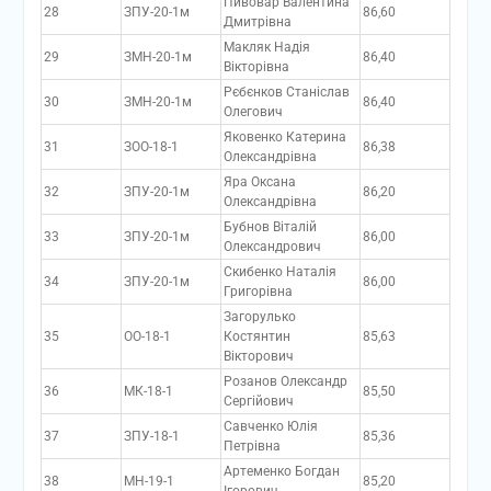
Пивовар Валентина
28
ЗПУ-20-1м
86,60
Дмитрівна
Макляк Надія
29
ЗМН-20-1м
86,40
Вікторівна
Рєбєнков Станіслав
30
ЗМН-20-1м
86,40
Олегович
Яковенко Катерина
31
ЗОО-18-1
86,38
Олександрівна
Яра Оксана
32
ЗПУ-20-1м
86,20
Олександрівна
Бубнов Віталій
33
ЗПУ-20-1м
86,00
Олександрович
Скибенко Наталія
34
ЗПУ-20-1м
86,00
Григорівна
Загорулько
35
ОО-18-1
Костянтин
85,63
Вікторович
Розанов Олександр
36
МК-18-1
85,50
Сергійович
Савченко Юлія
37
ЗПУ-18-1
85,36
Петрівна
Артеменко Богдан
38
МН-19-1
85,20