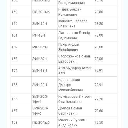
158
ПД-20-1мб
73,70
Володимирович
Різник Богдан
159
ПД-20-1мб
73,60
Романович
Іваненко Варвара
160
ЗМН-19-1
73,20
Олексіївна
Литвиненко Леонід
161
МН-18-1
73,00
Вадимович
Пухір Андрій
162
МК-20-2м
73,00
Зіновійович
Стороженко Роман
163
ЗФН-20-1
73,00
Вікторович
Азіз Мудафар Ахмет
164
ЗМН-18-1
72,91
Азіз
Карпинський
165
ЗМН-20-1
Дмитро
72,91
Миколайлович
ЗМК-20.3-
Комісарова Вікторія
166
72,70
1фмб
Станіславівна
ЗМК-20.3-
Долгов Роман
167
72,60
1фмб
Сергійович
Малетич Руслан
168
ПД-20-1мб
72,50
Андрійович