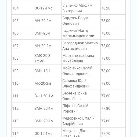
Ільченко Максим
104
ОО-19-1мс
78,20
Вікторович
Бордусь Богдан
105
МН-20-2м
78,00
Олегович
Гаджиєв Нагід
106
ЗМН-20-1
78,00
Магаммадов огли
Загороднюк Максим
107
МН-20-2м
78,00
Анатолійович
ЗМК-20.3-
Мартиненко Ірина
108
78,00
1фмб
Михайлівна
Мойсієнко Сергій
109
ЗМН-18-1
78,00
Олександрович
Скрипка Юрій
110
МК-20-2м
78,00
Олександрович
Березка Ірина
111
ЗФН-20-1м
77,80
Олексіївна
Піфтєєв Сергій
112
ЗМН-20-1м
77,80
Ігорович
Федоренко Віталій
113
ЗМН-20-1м
77,80
Андрійович
Мішуліна Діана
114
ОО-19-1мс
77,70
Віталіївна