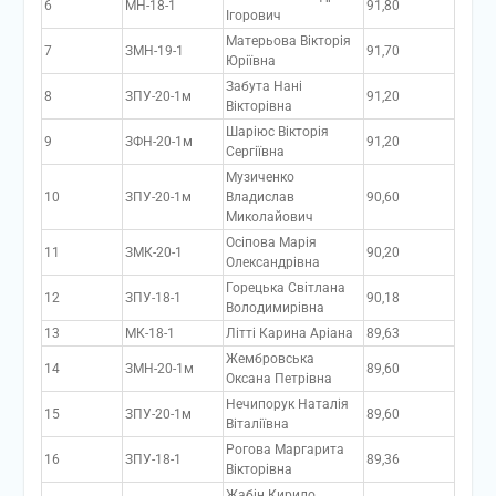
6
МН-18-1
91,80
Ігорович
Матерьова Вікторія
7
ЗМН-19-1
91,70
Юріївна
Забута Нані
8
ЗПУ-20-1м
91,20
Вікторівна
Шаріюс Вікторія
9
ЗФН-20-1м
91,20
Сергіївна
Музиченко
10
ЗПУ-20-1м
Владислав
90,60
Миколайович
Осіпова Марія
11
ЗМК-20-1
90,20
Олександрівна
Горецька Світлана
12
ЗПУ-18-1
90,18
Володимирівна
13
МК-18-1
Літті Карина Аріана
89,63
Жембровська
14
ЗМН-20-1м
89,60
Оксана Петрівна
Нечипорук Наталія
15
ЗПУ-20-1м
89,60
Віталіївна
Рогова Маргарита
16
ЗПУ-18-1
89,36
Вікторівна
Жабін Кирило