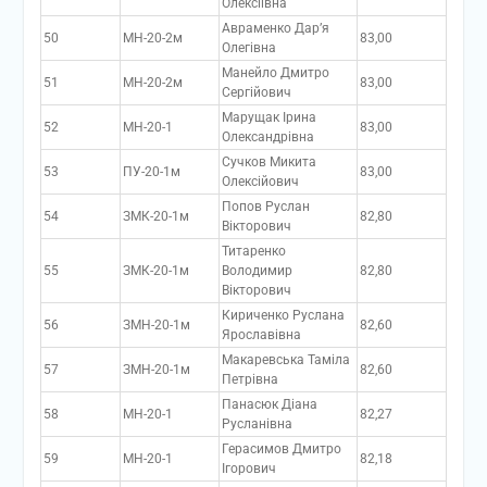
Олексіївна
Авраменко Дар’я
50
МН-20-2м
83,00
Олегівна
Манейло Дмитро
51
МН-20-2м
83,00
Сергійович
Марущак Ірина
52
МН-20-1
83,00
Олександрівна
Сучков Микита
53
ПУ-20-1м
83,00
Олексійович
Попов Руслан
54
ЗМК-20-1м
82,80
Вікторович
Титаренко
55
ЗМК-20-1м
Володимир
82,80
Вікторович
Кириченко Руслана
56
ЗМН-20-1м
82,60
Ярославівна
Макаревська Таміла
57
ЗМН-20-1м
82,60
Петрівна
Панасюк Діана
58
МН-20-1
82,27
Русланівна
Герасимов Дмитро
59
МН-20-1
82,18
Ігорович