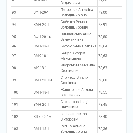
92
МН-18-1
79,00
Вадимович
Петренко Ангеліна
93
ЗФН-20-1
79,00
Володимирівна
Бабенко Роман
94
ЗМН-20-1
78,91
Володимирович
Ольшанська Анна
95
ЗФН-20-1м
78,80
Валентинівна
96
ЗМН-18-1
Батюк Анна Олегівна
78,64
Бацук Вікторія
97
ЗМК-18-1
78,63
Максимівна
Яворський Михайло
98
МК-18-1
78,63
Сергійович
Стрілець Віталія
99
ЗМН-20-1м
78,60
Сергіївна
Животенюк Андрій
100
ЗМН-18-1
78,55
Віталійович
Степанова Надія
101
ЗМН-20-1
78,45
Євгеніівна
Головкін Віктор
102
ЗПУ-20-1м
78,40
Вікторович
Рєпіна Альона
103
ЗМН-18-1
78,36
Володимирівна