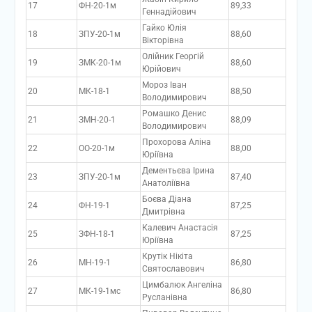
17
ФН-20-1м
89,33
Геннадійович
Гайко Юлія
18
ЗПУ-20-1м
88,60
Вікторівна
Олійник Георгій
19
ЗМК-20-1м
88,60
Юрійович
Мороз Іван
20
МК-18-1
88,50
Володимирович
Ромашко Денис
21
ЗМН-20-1
88,09
Володимирович
Прохорова Аліна
22
ОО-20-1м
88,00
Юріївна
Дементьєва Ірина
23
ЗПУ-20-1м
87,40
Анатоліївна
Боєва Діана
24
ФН-19-1
87,25
Дмитрівна
Калевич Анастасія
25
ЗФН-18-1
87,25
Юріївна
Крутік Нікіта
26
МН-19-1
86,80
Святославович
Цимбалюк Ангеліна
27
МК-19-1мс
86,80
Русланівна