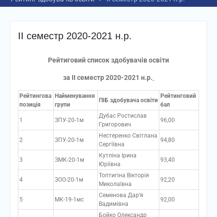
ІІ семестр 2020-2021 н.р.
Рейтиговий список здобувачів освіти
за ІІ семестр 2020-2021 н.р.
Рейтингова
Найменування
Рейтинговий
ПІБ здобувача освіти
позиція
групи
бал
Дубас Ростислав
1
ЗПУ-20-1м
96,00
Григорович
Нестеренко Світлана
2
ЗПУ-20-1м
94,80
Сергіївна
Кутліна Ірина
3
ЗМК-20-1м
93,40
Юріївна
Топтигіна Вікторія
4
ЗОО-20-1м
92,20
Миколаївна
Семенова Дар’я
5
МК-19-1мс
92,00
Вадимівна
Бойко Олександр