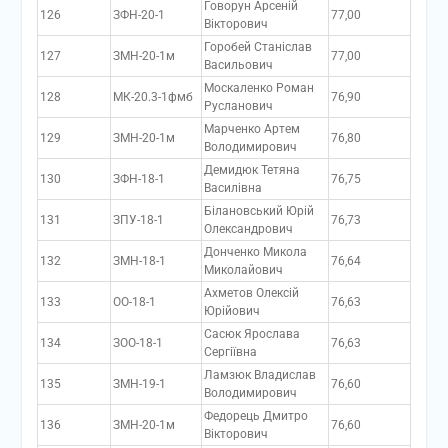
Говорун Арсеній
126
ЗФН-20-1
77,00
Вікторович
Горобей Станіслав
127
ЗМН-20-1м
77,00
Васильович
Москаленко Роман
128
МК-20.3-1фмб
76,90
Русланович
Марченко Артем
129
ЗМН-20-1м
76,80
Володимирович
Демидюк Тетяна
130
ЗФН-18-1
76,75
Василівна
Білановський Юрій
131
ЗПУ-18-1
76,73
Олександрович
Донченко Микола
132
ЗМН-18-1
76,64
Миколайович
Ахметов Олексій
133
ОО-18-1
76,63
Юрійович
Сасюк Ярослава
134
ЗОО-18-1
76,63
Сергіївна
Ламзюк Владислав
135
ЗМН-19-1
76,60
Володимирович
Федорець Дмитро
136
ЗМН-20-1м
76,60
Вікторович