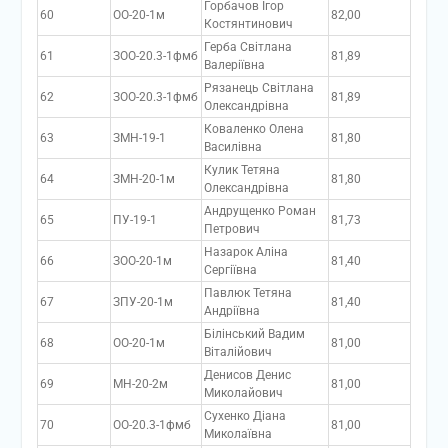
Горбачов Ігор
60
ОО-20-1м
82,00
Костянтинович
Герба Світлана
61
ЗОО-20.3-1фмб
81,89
Валеріївна
Рязанець Світлана
62
ЗОО-20.3-1фмб
81,89
Олександрівна
Коваленко Олена
63
ЗМН-19-1
81,80
Василівна
Кулик Тетяна
64
ЗМН-20-1м
81,80
Олександрівна
Андрущенко Роман
65
ПУ-19-1
81,73
Петрович
Назарок Аліна
66
ЗОО-20-1м
81,40
Сергіївна
Павлюк Тетяна
67
ЗПУ-20-1м
81,40
Андріївна
Білінський Вадим
68
ОО-20-1м
81,00
Віталійович
Денисов Денис
69
МН-20-2м
81,00
Миколайович
Сухенко Діана
70
ОО-20.3-1фмб
81,00
Миколаївна