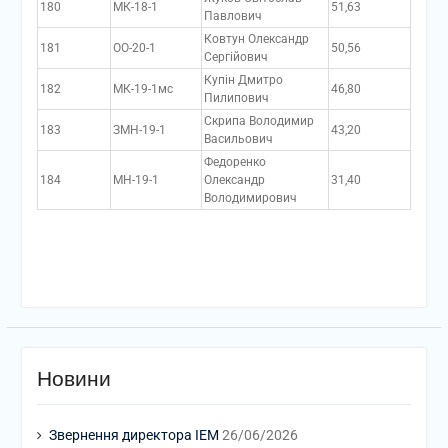
180
МК-18-1
51,63
Павлович
Ковтун Олександр
181
ОО-20-1
50,56
Сергійович
Купін Дмитро
182
МК-19-1мс
46,80
Пилипович
Скрипа Володимир
183
ЗМН-19-1
43,20
Васильович
Федоренко
184
МН-19-1
Олександр
31,40
Володимирович
Новини
Звернення директора ІЕМ
26/06/2026