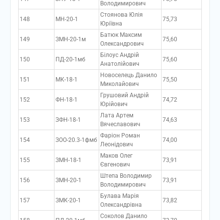
Володимирович
Стоянова Юлія
148
МН-20-1
75,73
Юріївна
Батюк Максим
149
ЗМН-20-1м
75,60
Олександрович
Білоус Андрій
150
ПД-20-1мб
75,60
Анатолійович
Новоселець Данило
151
МК-18-1
75,50
Миколайович
Грушовий Андрій
152
ФН-18-1
74,72
Юрійович
Лата Артем
153
ЗФН-18-1
74,63
Вячеславович
Фаріон Роман
154
ЗОО-20.3-1фмб
74,00
Леонідович
Маков Олег
155
ЗМН-18-1
73,91
Євгенович
Штепа Володимир
156
ЗМН-20-1
73,91
Володимирович
Булава Марія
157
ЗМК-20-1
73,82
Олександрівна
Соколов Данило