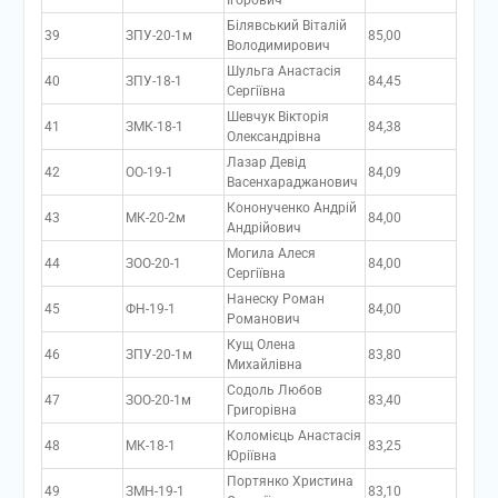
Ігорович
Білявський Віталій
39
ЗПУ-20-1м
85,00
Володимирович
Шульга Анастасія
40
ЗПУ-18-1
84,45
Сергіївна
Шевчук Вікторія
41
ЗМК-18-1
84,38
Олександрівна
Лазар Девід
42
ОО-19-1
84,09
Васенхараджанович
Кононученко Андрій
43
МК-20-2м
84,00
Андрійович
Могила Алеся
44
ЗОО-20-1
84,00
Сергіївна
Нанеску Роман
45
ФН-19-1
84,00
Романович
Кущ Олена
46
ЗПУ-20-1м
83,80
Михайлівна
Содоль Любов
47
ЗОО-20-1м
83,40
Григорівна
Коломієць Анастасія
48
МК-18-1
83,25
Юріївна
Портянко Христина
49
ЗМН-19-1
83,10