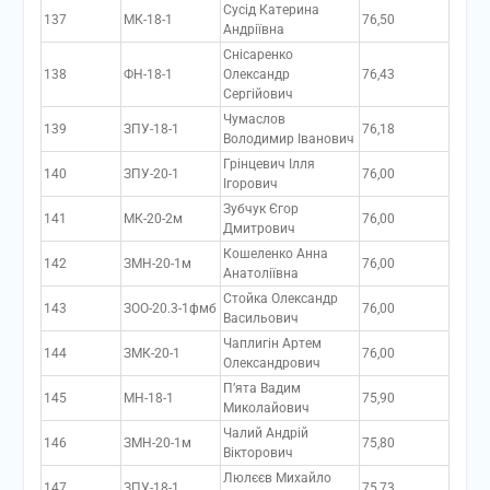
Сусід Катерина
137
МК-18-1
76,50
Андріївна
Снісаренко
138
ФН-18-1
Олександр
76,43
Сергійович
Чумаслов
139
ЗПУ-18-1
76,18
Володимир Іванович
Грінцевич Ілля
140
ЗПУ-20-1
76,00
Ігорович
Зубчук Єгор
141
МК-20-2м
76,00
Дмитрович
Кошеленко Анна
142
ЗМН-20-1м
76,00
Анатоліївна
Стойка Олександр
143
ЗОО-20.3-1фмб
76,00
Васильович
Чаплигін Артем
144
ЗМК-20-1
76,00
Олександрович
П’ята Вадим
145
МН-18-1
75,90
Миколайович
Чалий Андрій
146
ЗМН-20-1м
75,80
Вікторович
Люлєєв Михайло
147
ЗПУ-18-1
75,73