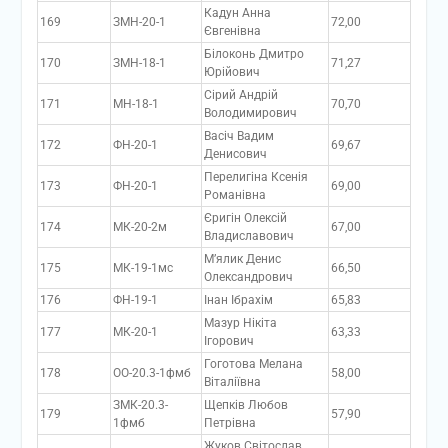
Кадун Анна
169
ЗМН-20-1
72,00
Євгенівна
Білоконь Дмитро
170
ЗМН-18-1
71,27
Юрійович
Сірий Андрій
171
МН-18-1
70,70
Володимирович
Васіч Вадим
172
ФН-20-1
69,67
Денисович
Перелигіна Ксенія
173
ФН-20-1
69,00
Романівна
Єригін Олексій
174
МК-20-2м
67,00
Владиславович
М’ялик Денис
175
МК-19-1мс
66,50
Олександрович
176
ФН-19-1
Інан Ібрахім
65,83
Мазур Нікіта
177
МК-20-1
63,33
Ігорович
Гоготова Мелана
178
ОО-20.3-1фмб
58,00
Віталіївна
ЗМК-20.3-
Щепків Любов
179
57,90
1фмб
Петрівна
Жуков Світослав