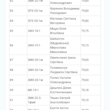
82
ЗМК-20-1м
79,80
Олександрович
Фаренюк Володимир
83
ЗПУ-20-1м
79,80
Леонідович
Юртаєва Світлана
84
ЗПУ-20-1м
79,80
Вікторівна
Міщук Юлія
85
ЗФН-18-1
79,75
Віталіївна
Шабалтун
(Мудревська)
86
ЗФН-19-1
79,73
Мирослава
Миколаївна
Омельченко Ірина
87
ЗМН-20-1м
79,60
Сергіївна
Поливанчук
88
ЗМН-20-1м
79,60
Людмила Сергіївна
Попко Наталія
89
ЗМН-20-1м
79,60
Олександрівна
Дишлюк Денис
90
МК-19-1
79,18
Костянтинович
ЗМК-20.3-
Тишко Євгеній
91
79,10
1фмб
Анатолійович
Бахтін Антон