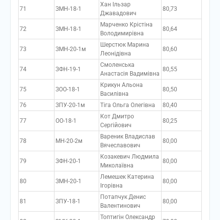
Хан Ільзар
71
ЗМН-18-1
80,73
Джавадович
Марченко Крістіна
72
ЗМН-18-1
80,64
Володимирівна
Шерстюк Марина
73
ЗМН-20-1м
80,60
Леонідівна
Смоленська
74
ЗФН-19-1
80,55
Анастасія Вадимівна
Крикун Альона
75
ЗОО-18-1
80,50
Василівна
76
ЗПУ-20-1м
Тіга Ольга Олегівна
80,40
Кот Дмитро
77
ОО-18-1
80,25
Сергійович
Вареник Владислав
78
МН-20-2м
80,00
Вячеславович
Козакевич Людмила
79
ЗФН-20-1
80,00
Миколаївна
Лемешек Катерина
80
ЗМН-20-1
80,00
Ігорівна
Потапчук Денис
81
ЗПУ-18-1
80,00
Валентинович
Топтигін Олександр