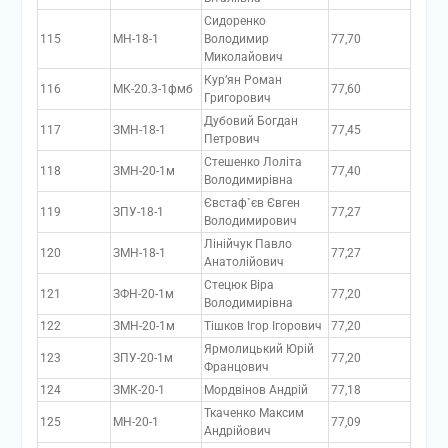
Сидоренко
115
МН-18-1
Володимир
77,70
Миколайович
Кур’ян Роман
116
МК-20.3-1фмб
77,60
Григорович
Дубовий Богдан
117
ЗМН-18-1
77,45
Петрович
Стешенко Лоліта
118
ЗМН-20-1м
77,40
Володимирівна
Євстаф`єв Євген
119
ЗПУ-18-1
77,27
Володимирович
Лінійчук Павло
120
ЗМН-18-1
77,27
Анатолійович
Стецюк Віра
121
ЗФН-20-1м
77,20
Володимирівна
122
ЗМН-20-1м
Тішков Ігор Ігорович
77,20
Ярмолицький Юрій
123
ЗПУ-20-1м
77,20
Францович
124
ЗМК-20-1
Мордвінов Андрій
77,18
Ткаченко Максим
125
МН-20-1
77,09
Андрійович