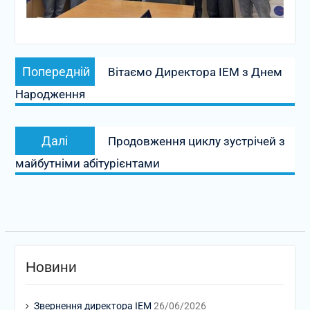
Навігація
Попередній
Попередній
Вітаємо Директора ІЕМ з Днем
записів
запис:
Народження
Наступний
Далі
Продовження циклу зустрічей з
запис:
майбутніми абітурієнтами
Новини
Звернення директора ІЕМ
26/06/2026