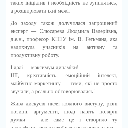
таких ініціатив і необхідність не зупинятись,
а розширювати їхні межі.
До заходу також долучилася запрошений
експерт — Слюсарева Людмила Валеріївна,
д.е.н., професор КНЕУ ім. В. Гетьмана, яка
надихнула учасників на активну та
продуктивну роботу.
І далі — максимум динаміки!
ШІ, креативність, емоційний інтелект,
майбутнє маркетингу — теми, які не просто
звучали, а реально обговорювались!
Жива дискусія після кожного виступу, різні
позиції, аргументи, іноді навіть полярні
думки — але саме це і створило ту
атмосферу, заради якої все і реалізовувалося.