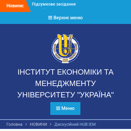
Перейти
Новини:
Річний звіт аспірантів
до
Звернення директора ІЕМ
вмісту
Верхнє меню
Підсумкове засідання
Вченої ради 2025-2026
н.р.
ІНСТИТУТ ЕКОНОМІКИ ТА
МЕНЕДЖМЕНТУ
УНІВЕРСИТЕТУ "УКРАЇНА"
Меню
Головна
НОВИНИ
Дискусійний HUB ІЕМ