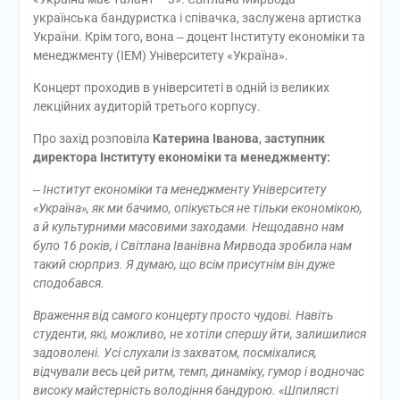
українська бандуристка і співачка, заслужена артистка
України. Крім того, вона ‒ доцент Інституту економіки та
менеджменту (ІЕМ) Університету «Україна».
Концерт проходив в університеті в одній із великих
лекційних аудиторій третього корпусу.
Про захід розповіла
Катерина Іванова
,
заступник
директора Інституту економіки та менеджменту:
‒
Інститут економіки та менеджменту Університету
«Україна», як ми бачимо, опікується не тільки економікою,
а й культурними масовими заходами. Нещодавно нам
було 16 років, і Світлана Іванівна Мирвода зробила нам
такий сюрприз. Я думаю, що всім присутнім він дуже
сподобався.
Враження від самого концерту просто чудові. Навіть
студенти, які, можливо, не хотіли спершу йти, залишилися
задоволені. Усі слухали із захватом, посміхалися,
відчували весь цей ритм, темп, динаміку, гумор і водночас
високу майстерність володіння бандурою. «Шпилясті