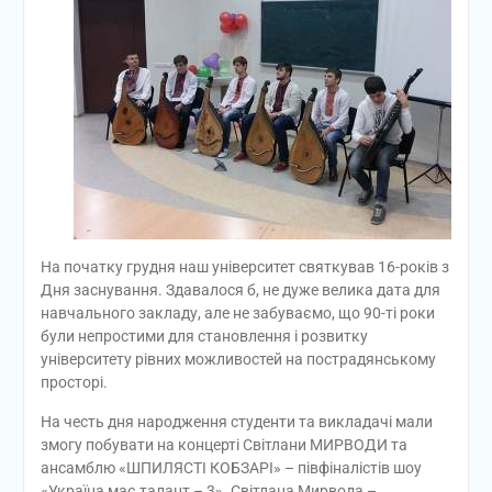
На початку грудня наш університет святкував 16-років з
Дня заснування. Здавалося б, не дуже велика дата для
навчального закладу, але не забуваємо, що 90-ті роки
були непростими для становлення і розвитку
університету рівних можливостей на пострадянському
просторі.
На честь дня народження студенти та викладачі мали
змогу побувати на концерті Світлани МИРВОДИ та
ансамблю «ШПИЛЯСТІ КОБЗАРІ» – півфіналістів шоу
«Україна має талант – 3». Світлана Мирвода –