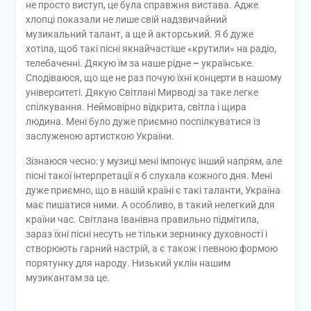
не просто виступ, це була справжня вистава. Адже
хлопці показали не лише свій надзвичайний
музикальний талант, а ще й акторський. Я б дуже
хотіла, щоб такі пісні якнайчастіше «крутили» на радіо,
телебаченні. Дякую їм за наше рідне
–
українське.
Сподіваюся, що ще не раз почую їхні концерти в нашому
університеті. Дякую Світлані Мирводі за таке легке
спілкування. Неймовірно відкрита, світла і щира
людина. Мені було дуже приємно поспілкуватися із
заслуженою артисткою України.
Зізнаюся чесно: у музиці мені імпонує інший напрям, але
пісні такої інтерпретації я б слухала кожного дня. Мені
дуже приємно, що в нашій країні є такі таланти, Україна
має пишатися ними. А особливо, в такий нелегкий для
країни час. Світлана Іванівна правильно підмітила,
зараз їхні пісні несуть не тільки зернинку духовності і
створюють гарний настрій, а є також і певною формою
порятунку для народу. Низький уклін нашим
музикантам за це.