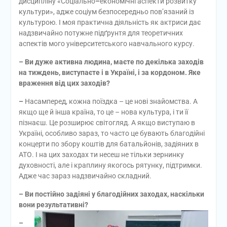
дисципліну «Соціально
–
економічні аспекти розвитку
культури», адже соціум безпосередньо пов’язаний із
культурою. І моя практична діяльність як актриси дає
надзвичайно потужне підґрунтя для теоретичних
аспектів мого університетського навчального курсу.
– Ви дуже активна людина, маєте по декілька заходів
на тиждень, виступаєте і в Україні, і за кордоном. Яке
враження від цих заходів?
–
Насамперед, кожна поїздка – це нові знайомства. А
якщо ще й інша країна, то це – нова культура, і ти її
пізнаєш. Це розширює світогляд. А якщо виступаю в
Україні, особливо зараз, то часто це бувають благодійні
концерти по збору коштів для батальйонів, задіяних в
АТО. І на цих заходах ти несеш не тільки зернинку
духовності, але і краплину якогось рятунку, підтримки.
Адже час зараз надзвичайно складний.
– Ви постійно задіяні у благодійних заходах, наскільки
вони результативні?
–