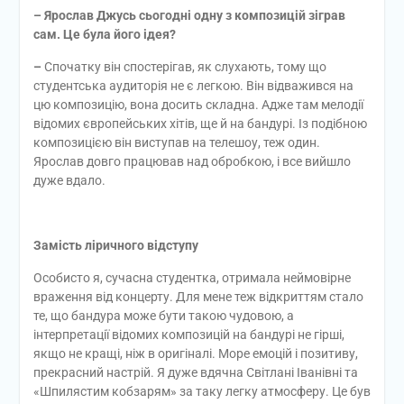
– Ярослав Джусь сьогодні одну з композицій зіграв
сам. Це була його ідея?
–
Спочатку він спостерігав, як слухають, тому що
студентська аудиторія не є легкою. Він відважився на
цю композицію, вона досить складна. Адже там мелодії
відомих європейських хітів, ще й на бандурі. Із подібною
композицією він виступав на телешоу, теж один.
Ярослав довго працював над обробкою, і все вийшло
дуже вдало.
Замість ліричного відступу
Особисто я, сучасна студентка, отримала неймовірне
враження від концерту. Для мене теж відкриттям стало
те, що бандура може бути такою чудовою, а
інтерпретації відомих композицій на бандурі не гірші,
якщо не кращі, ніж в оригіналі. Море емоцій і позитиву,
прекрасний настрій. Я дуже вдячна Світлані Іванівні та
«Шпилястим кобзарям» за таку легку атмосферу. Це був