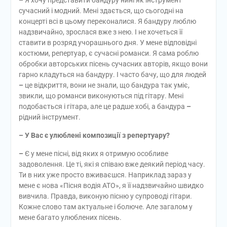
–
Я хочу представити бандуру нині як інструмент
сучасний і модний. Мені здається, що сьогодні на
концерті всі в цьому переконалися. Я бандуру люблю
надзвичайно, зрослася вже з нею. І не хочеться її
ставити в розряд учорашнього дня. У мене відповідні
костюми, репертуар, є сучасні романси. Я сама роблю
обробки авторських пісень сучасних авторів, якщо вони
гарно кладуться на бандуру. І часто бачу, що для людей
–
це відкриття, вони не знали, що бандура так уміє,
звикли, що романси виконуються під гітару. Мені
подобається і гітара, але це радше хобі, а бандура
–
рідний інструмент.
– У Вас є улюблені композиції з репертуару?
–
Є у мене пісні, від яких я отримую особливе
задоволення. Це ті, які я співаю вже деякий період часу.
Ти в них уже просто вживаєшся. Наприклад зараз у
мене є нова «Пісня водія АТО», я її надзвичайно швидко
вивчила. Правда, виконую пісню у супроводі гітари.
Кожне слово там актуальне і болюче. Але загалом у
мене багато улюблених пісень.