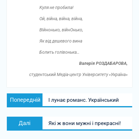
Куля не пробила!
Ой, війна, війна, війна,
ВІйнонько, війнОнько,
Як від дешевого вина
Болить голівонька…
Валерія РОЗДАБАРОВА,
студентський Медіа-центр Університету «Україна»
Навігація
Попередній
Попередній
І лунає романс. Український
записів
запис:
Наступний
Далі
Які ж вони мужні і прекрасні!
запис: