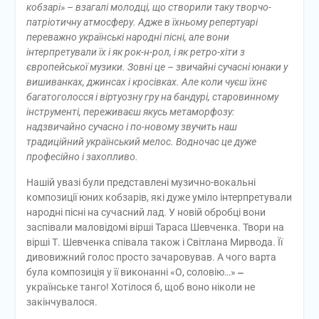
кобзарі»
–
взагалі молодці, що створили таку творчо-
патріотичну атмосферу. Адже в їхньому репертуарі
переважно українські народні пісні, але вони
інтерпретували їх і як рок-н-рол, і як ретро-хіти з
європейської музики. Зовні це – звичайні сучасні юнаки у
вишиванках, джинсах і кросівках. Але коли чуєш їхнє
багатоголосся і віртуозну гру на бандурі, старовинному
інструменті, переживаєш якусь метаморфозу:
надзвичайно сучасно і по-новому звучить наш
традиційний український мелос. Водночас це дуже
професійно і захопливо.
Нашій увазі були представлені музично-вокальні
композиції юних кобзарів, які дуже уміло інтерпретували
народні пісні на сучасний лад. У новій обробці вони
заспівали маловідомі вірші Тараса Шевченка. Твори на
вірші Т. Шевченка співала також і Світлана Мирвода. Її
дивовижний голос просто зачаровував. А чого варта
була композиція у її виконанні «О, соловію…»
‒
українське танго! Хотілося б, щоб воно ніколи не
закінчувалося.