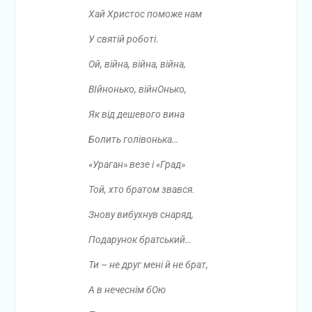
Хай Христос поможе нам
У святій роботі.
Ой, війна, війна, війна,
ВІйнонько, війнОнько,
Як від дешевого вина
Болить голівонька…
«Ураган» везе і «Град»
Той, хто братом звався.
Знову вибухнув снаряд,
Подарунок братський…
Ти
–
не друг мені й не брат,
А в нечеснім бОю