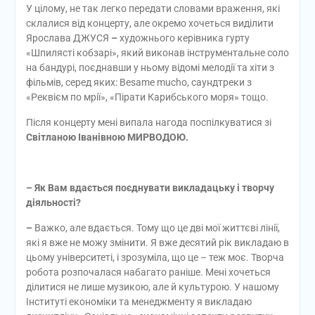
У цілому, не так легко передати словами враження, які
склалися від концерту, але окремо хочеться виділити
Ярослава ДЖУСЯ
–
художнього керівника гурту
«Шпилясті кобзарі», який виконав інструментальне соло
на бандурі, поєднавши у ньому відомі мелодії та хіти з
фільмів, серед яких: Besame mucho, саундтреки з
«Реквієм по мрії», «Пірати Карибського моря» тощо.
Після концерту мені випала нагода поспілкуватися зі
Світланою Іванівною МИРВОДОЮ.
– Як Вам вдається поєднувати викладацьку і творчу
діяльності?
–
Важко, але вдається. Тому що це дві мої життєві лінії,
які я вже не можу змінити. Я вже десятий рік викладаю в
цьому університеті, і зрозуміла, що це – теж моє. Творча
робота розпочалася набагато раніше. Мені хочеться
ділитися не лише музикою, але й культурою. У нашому
Інституті економіки та менеджменту я викладаю