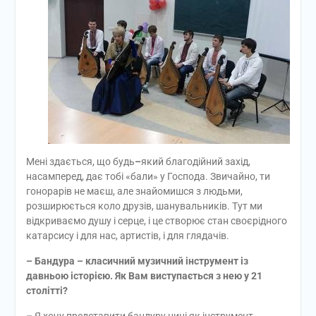
Мені здається, що будь
–
який благодійний захід,
насамперед, дає тобі «бали» у Господа. Звичайно, ти
гонорарів не маєш, але знайомишся з людьми,
розширюється коло друзів, шанувальників. Тут ми
відкриваємо душу і серце, і це створює стан своєрідного
катарсису і для нас, артистів, і для глядачів.
– Бандура – класичний музичний інструмент
і
з
давньою історією. Як Вам виступається з нею у 21
столітті?