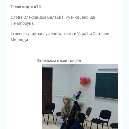
Пісня водія АТО
Слова Олександра Балабка, музика Леоніда
Нечипорука.
Із репертуару заслуженої артистки України Світлани
Мирводи
За кермом я вже три дні