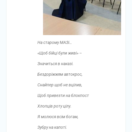
На старому МАЗі…
«Щоб бійці були живі»
–
Значиться в наказі.
Бездоріжжям автокрос,
Снайпер щоб не вцілив,
Щоб привезти на блокпост
Хлопців роту цілу.
Я молюся всім богам,
Зубру на капоті.