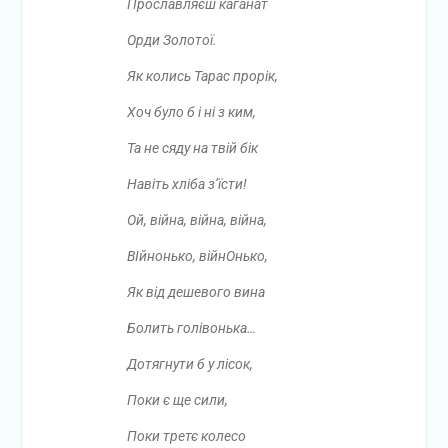
Прославляєш каганат
Орди Золотої.
Як колись Тарас прорік,
Хоч було б і ні з ким,
Та не сяду на твій бік
Навіть хліба з’їсти!
Ой, війна, війна, війна,
ВІйнонько, війнОнько,
Як від дешевого вина
Болить голівонька…
Дотягнути б у лісок,
Поки є ще сили,
Поки третє колесо