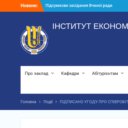
Перейти
Новини:
Підсумкове засідання Вченої ради
до
2025-2026 н.р.
вмісту
Річний звіт аспірантів
Звернення директора ІЕМ
ІНСТИТУТ ЕКОНОМ
Про заклад
Кафедри
Абітурієнтам
Головна
Події
ПІДПИСАНО УГОДУ ПРО СПІВРОБІ