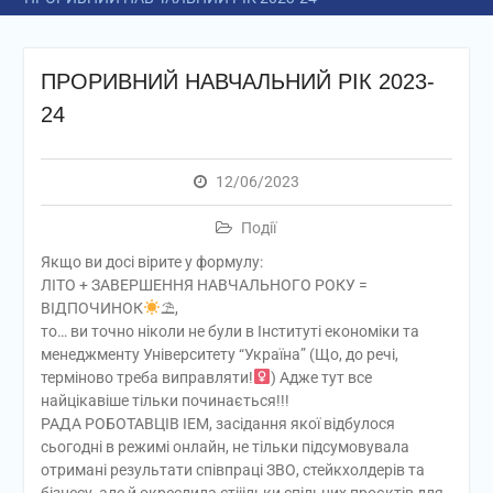
ПРОРИВНИЙ НАВЧАЛЬНИЙ РІК 2023-
24
12/06/2023
Події
Якщо ви досі вірите у формулу:
ЛІТО + ЗАВЕРШЕННЯ НАВЧАЛЬНОГО РОКУ =
ВІДПОЧИНОК
⛱,
то… ви точно ніколи не були в Інституті економіки та
менеджменту Університету “Україна” (Що, до речі,
терміново треба виправляти!‍
) Адже тут все
найцікавіше тільки починається!!!
РАДА РОБОТАВЦІВ ІЕМ, засідання якої відбулося
сьогодні в режимі онлайн, не тільки підсумовувала
отримані результати співпраці ЗВО, стейкхолдерів та