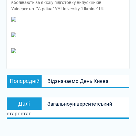
вболівають за якісну підготовку випускників
Університет “Україна” УУ University “Ukraine” UU!
Навігація
Попередній
Попередній
Відзначаємо День Києва!
записів
запис:
Наступний
Далі
Загальноуніверситетський
запис:
старостат