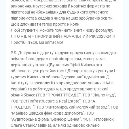
бізнесу, але й окреслила стііільки спільних проєктів для
виконання, крутезних заходів й новітніх форматів по
підготовці найбажаніших для будь-якого сучасного
підприємства кадрів з числа наших здобувачів освіти,
що відпочивати тепер просто ніколи!
Любі студенти, можете починати вчити нову формулу:
ЛІТО + ІЕМ = ПРОРИВНИЙ НАВЧАЛЬНИЙ РІК 2023-24!!!
Пристібніться, ми злітаємо!
P.S. Дякую за відкриту та дуже продуктивну взаємодію
всім стейкхолдерам освітніх програм, експертам з
державних установ (Бучанської філії Київського
обласного центру зайнятості, Департаменту культури і
туризму Київської обласної державної адміністрації,
Інституту агроекології та природокористування НААН
України) та роботодацям, що представляють такий
різний бізнес (ТОВ “ПРОФІТ ТРЕЙДС”, ТОВ “Сільпо-Фуд”,
ТОВ “DCH Infrastructure & Real Estate”, ТОВ “А
ПРОДЖЕКТ”, ТОВ “Житомирський молочний завод”, ТОВ
“Манівео швидка фінансова допомога”, ТОВ
“Аудиторська фірма “Бізнес-рішення”, ФОП Петловнюк
Ольга Станіславівна), але які однаково сильно