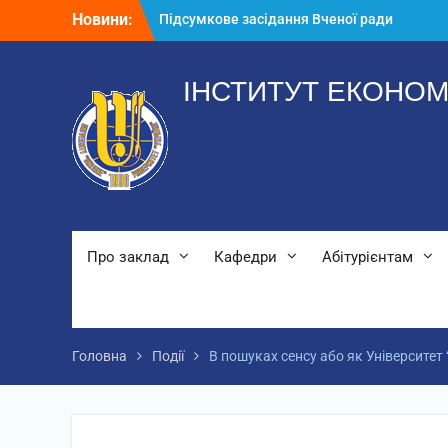
Перейти
Новини:
Підсумкове засідання Вченої ради
до
2025-2026 н.р.
вмісту
Річний звіт аспірантів
Звернення директора ІЕМ
ІНСТИТУТ ЕКОНОМ
Про заклад
Кафедри
Абітурієнтам
Головна
Події
В пошуках сенсу або як Університет