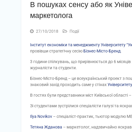
В пошуках сенсу або як Уніве
маркетолога
27/10/2018
Події
Інститут економіки та менеджменту Університету “У
провівши стратегічну сесію
Бізнес-Місто-Бренд
.
3 години спілкувань, що прирівнюється до 6 місяців р
журналісти та студенти.
Бізнес-Місто-Бренд – це всеукраїнський проект з пош
знаковий захід проходить саме у стінах
Університету
В гостях були представники міст Київської області – Б
Зі студентами зустрілися спеціалісти галузі та яскра
Ilya Novikov
– спеціаліст-практик, тьютор модулю МB
Тетяна Жданова
– маркетолог, надзвичайно яскрава