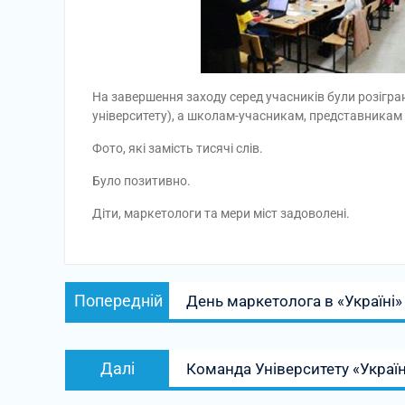
На завершення заходу серед учасників були розігра
університету), а школам-учасникам, представникам
Фото, які замість тисячі слів.
Було позитивно.
Діти, маркетологи та мери міст задоволені.
Навігація
Попередній
Попередній
День маркетолога в «Україні»
записів
запис:
Наступний
Далі
Команда Університету «Украї
запис: