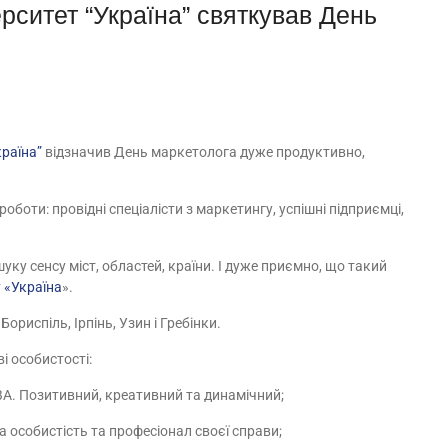
рситет “Україна” святкував День
країна”
відзначив День маркетолога дуже продуктивно,
оботи: провідні спеціалісти з маркетингу, успішні підприємці,
уку сенсу міст, областей, країни. І дуже приємно, що такий
 «Україна
».
ориспіль, Ірпінь, Узин і Гребінки.
ві особистості:
A. Позитивний, креативний та динамічний;
 особистість та професіонал своєї справи;