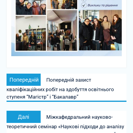
Навігація
Попередній
Попередній
Попередній захист
записів
запис:
кваліфікаційних робіт на здобуття освітнього
ступеня “Магістр” і “Бакалавр”
Наступний
Далі
Міжкафедральний науково-
запис:
теоретичний семінар «Наукові підходи до аналізу