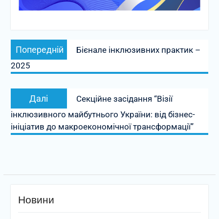
Навігація
Попередній
Попередній
Бієнале інклюзивних практик –
записів
запис:
2025
Наступний
Далі
Секційне засідання “Візії
запис:
інклюзивного майбутнього України: від бізнес-
ініціатив до макроекономічної трансформації”
Новини