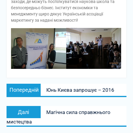
заходи, де можуть поспілкуватися наукова школа та
безпосередньо бізнес. Інститут економіки та
менеджменту щиро дякує Українській асоціації
маркетингу за надані можливості!
Навігація
Попередній
Попередній
Юнь Києва запрошує – 2016
записів
запис:
Наступний
Далі
Магічна сила справжнього
запис:
мистецтва