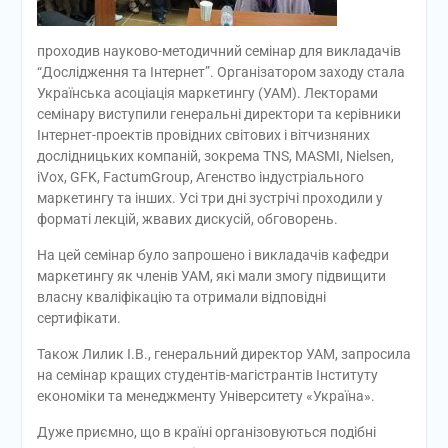
проходив науково-методичний семінар для викладачів
“Дослідження та Інтернет”. Організатором заходу стала
Українська асоціація маркетингу (УАМ). Лекторами
семінару виступили генеральні директори та керівники
Інтернет-проектів провідних світових і вітчизняних
дослідницьких компаній, зокрема TNS, MASMI, Nielsen,
iVox, GFK, FactumGroup, Агенство індустріального
маркетингу та інших. Усі три дні зустрічі проходили у
форматі лекцій, жвавих дискусій, обговорень.
На цей семінар було запрошено і викладачів кафедри
маркетингу як членів УАМ, які мали змогу підвищити
власну кваліфікацію та отримали відповідні
сертифікати.
Також Лилик І.В., генеральний директор УАМ, запросила
на семінар кращих студентів-магістрантів Інституту
економіки та менеджменту Університету «Україна».
Дуже приємно, що в країні організовуються подібні