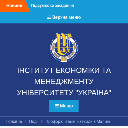
Перейти
Новини:
Підсумкове засідання
до
Вченої ради 2025-2026
вмісту
Верхнє меню
н.р.
Річний звіт аспірантів
Звернення директора ІЕМ
ІНСТИТУТ ЕКОНОМІКИ ТА
МЕНЕДЖМЕНТУ
УНІВЕРСИТЕТУ "УКРАЇНА"
Меню
Головна
Події
Профорієнтаційні заходи в Малині