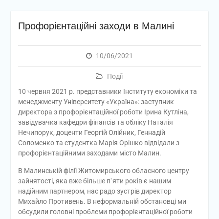
Профорієнтаційні заходи в Малині
10/06/2021
Події
10 червня 2021 р. представники Інституту економіки та
менеджменту Університету «Україна»: заступник
директора з профорієнтаційної роботи Ірина Кутліна,
завідувачка кафедри фінансів та обліку Наталія
Нечипорук, доценти Георгій Олійник, Геннадій
Соломенко та студентка Марія Орішко відвідали з
профорієнтаційними заходами місто Малин.
В Малинській філії Житомирського обласного центру
зайнятості, яка вже більше п`яти років є нашим
надійним партнером, нас радо зустрів директор
Михайло Противень. В неформальній обстановці ми
обсудили головні проблеми профорієнтаційної роботи