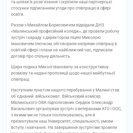
та шляхи їх розв`язання і скріпили наші партнерські
стосунки підписанням угоди про співпрацю в сфері
освіти.
Разом з Михайлом Борисовичем відвідали ДНЗ
«Малинський професійний коледж», де провели робочу
зустріч і нараду з директором ліцею Миколою
Івановичем Ілючком, обговорили напрями співпраці в
освітній сфері і плани на найближчий час, підписали
договір про спільну діяльність.
Щира подяка Миколі Івановичу за конструктивну
розмову та надані пропозиції щодо нашої майбутньої
співпраці.
Наступним пунктом нашого перебування у Малині став
об`єднаний військкомат. Військовий комісар
Малинського ОВК підполковник Сердюк Олександр
Васильович організував зустріч з ветеранами АТО і ООС,
з якими ми не тільки поспілкувались, але й
презентували наш Університет, спеціальності, умови
вступу і навчання. На завершення зустрічі ми провели