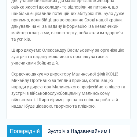
для учасників бойових дій майстер-клас «Сенсорна
оцінка якості шоколаду» та відповіли на питання, що
найбільше цікавили потенційних абітурієнтів. Було дуже
приємно, коли бійці, що воювали на Сході нашої країни,
дякували нам і за надану інформацію і за невеличкий
майстер-клас, а ми, в свою чергу, побажали їм здоров`я
та успіхів.
Щиро дякуємо Олександру Васильовичу за організацію
зустрічі та надану можливість поспілкуватись з
учасниками бойвих дій.
Сердечно дякуємо директору Малинської філії ЖОЦЗ
Михайлу Противню за теплий прийом, організацію
наради у директора Малинського професійного ліцею та
зустріч з військовослужбовцями у Малинському
військоматі. Щиро віримо, що наша спільна робота й
надалі буде цікавою, творчою та плідною.
Навігація
Попередній
Попередній
Зустріч з Надзвичайним і
записів
запис: