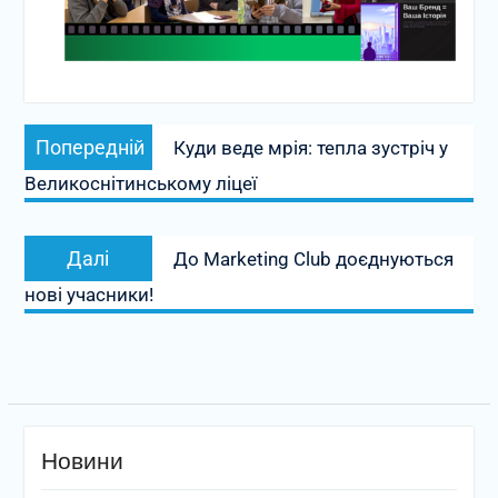
Навігація
Попередній
Попередній
Куди веде мрія: тепла зустріч у
записів
запис:
Великоснітинському ліцеї
Наступний
Далі
До Marketing Club доєднуються
запис:
нові учасники!
Новини