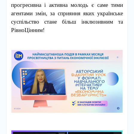
прогресивна і активна молодь є саме тими
агентами змін, за сприяння яких українське
суспільство стане більш інклюзивним та
РівноЦінним!