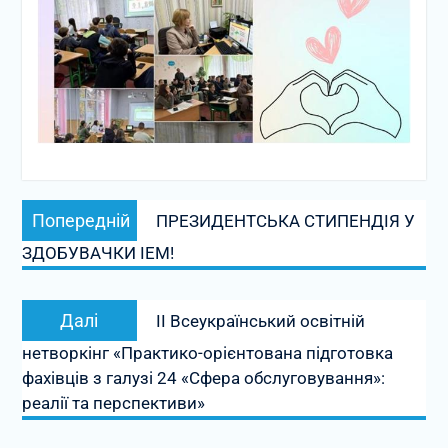
Навігація
Попередній
Попередній
ПРЕЗИДЕНТСЬКА СТИПЕНДІЯ У
записів
запис:
ЗДОБУВАЧКИ ІЕМ!
Наступний
Далі
ІІ Всеукраїнський освітній
запис:
нетворкінг «Практико-орієнтована підготовка
фахівців з галузі 24 «Сфера обслуговування»:
реалії та перспективи»