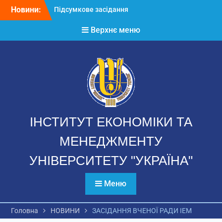
Перейти
Новини:
Підсумкове засідання
до
Вченої ради 2025-2026
вмісту
Верхнє меню
н.р.
Річний звіт аспірантів
Звернення директора ІЕМ
ІНСТИТУТ ЕКОНОМІКИ ТА
МЕНЕДЖМЕНТУ
УНІВЕРСИТЕТУ "УКРАЇНА"
Меню
Головна
НОВИНИ
ЗАСІДАННЯ ВЧЕНОЇ РАДИ ІЕМ