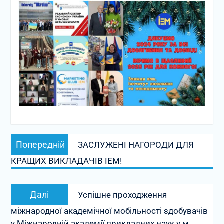
Навігація
Попередній
Попередній
ЗАСЛУЖЕНІ НАГОРОДИ ДЛЯ
записів
запис:
КРАЩИХ ВИКЛАДАЧІВ ІЕМ!
Наступний
Далі
Успішне проходження
запис:
міжнародної академічної мобільності здобувачів
у Міжнародній академії прикладних наук у м.